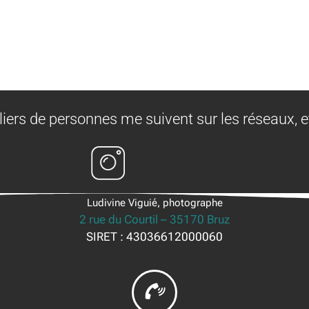
liers de personnes me suivent sur les réseaux, e
Ludivine Viguié, photographe
2 rue du Courtil – 35170 Bruz
SIRET : 43036612000060