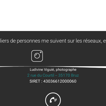
liers de personnes me suivent sur les réseaux, e
Ludivine Viguié, photographe
2 rue du Courtil – 35170 Bruz
SIRET : 43036612000060