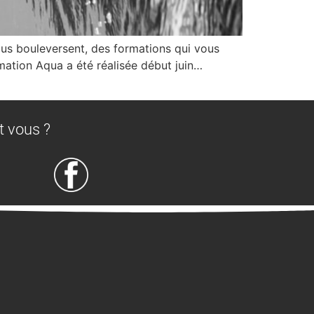
us bouleversent, des formations qui vous
mation Aqua a été réalisée début juin…
t vous ?