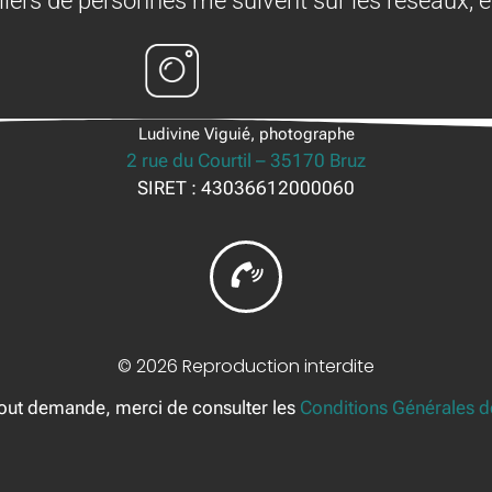
liers de personnes me suivent sur les réseaux, e
Ludivine Viguié, photographe
2 rue du Courtil – 35170 Bruz
SIRET : 43036612000060
© 2026 Reproduction interdite
tout demande, merci de consulter les
Conditions Générales d