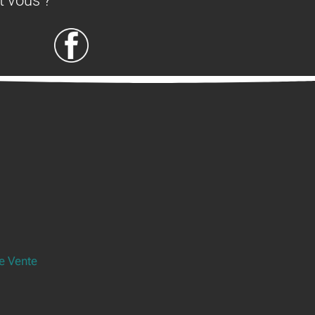
t vous ?
e Vente